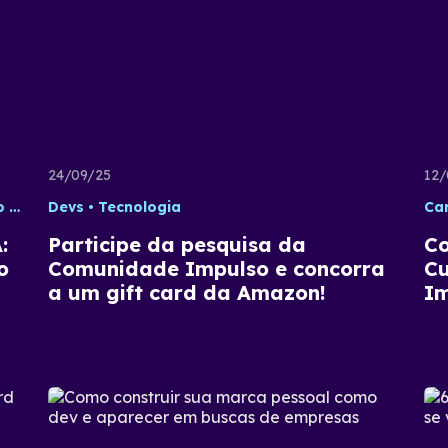
24/09/25
12/
o
IA
Devs
Tecnologia
Tecnologia
Car
:
Participe da pesquisa da
C
o
Comunidade Impulso e concorra
Cu
a um gift card da Amazon!
Im