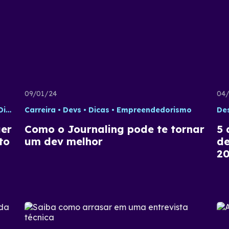
09/01/24
04/
icas
Carreira
Tecnologia
Devs
Dicas
Empreendedorismo
De
ger
Como o Journaling pode te tornar
5 
to
um dev melhor
de
2