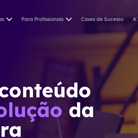
as
Para Profissionais
Cases de Sucesso
A 
 conteúdo
olução
da
ira