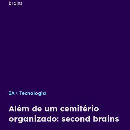
Data Science
IA
Tecnologia
Desenvolvimento
Estratégia
Gestã
Co
e
Além de um cemitério
C
organizado: second brains
c
e
s