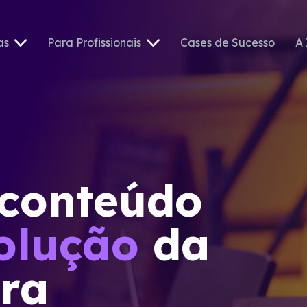
as
Para Profissionais
Cases de Sucesso
A 
 conteúdo
olução
da
ira