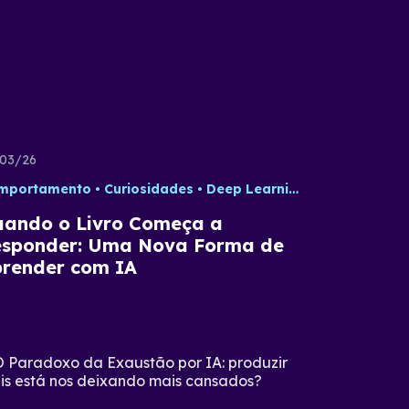
03/26
mportamento
Curiosidades
Deep Learning
Dicas
Estra
ando o Livro Começa a
sponder: Uma Nova Forma de
render com IA