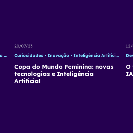
20/07/23
12/
cial
Curiosidades
Python
Inovação
Inteligência Artificial
Tec
De
Copa do Mundo Feminina: novas
O 
tecnologias e Inteligência
IA
Artificial