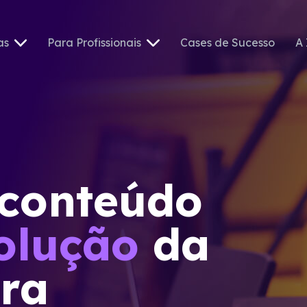
as
Para Profissionais
Cases de Sucesso
A 
 conteúdo
olução
da
ira