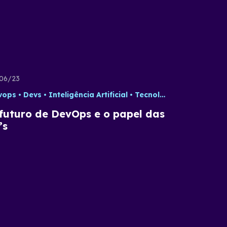
06/23
nologia
vops
Devs
Inteligência Artificial
Tecnologia
futuro de DevOps e o papel das
’s