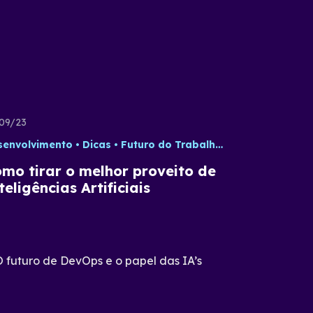
09/23
senvolvimento
Dicas
Futuro do Trabalho
Inteligência Arti
mo tirar o melhor proveito de
teligências Artificiais