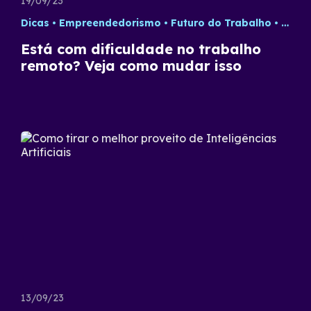
19/09/23
Dicas
Empreendedorismo
Futuro do Trabalho
Trab
Está com dificuldade no trabalho
remoto? Veja como mudar isso
13/09/23