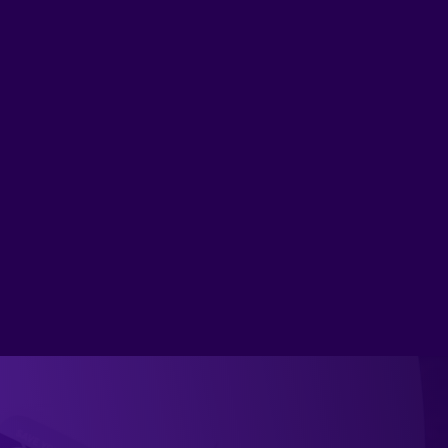
gner
UX Design
UX Designer