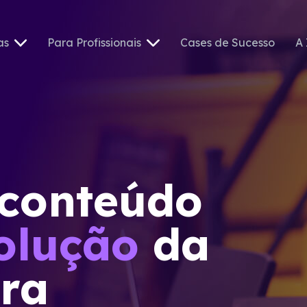
as
Para Profissionais
Cases de Sucesso
A 
 conteúdo
olução
da
ira