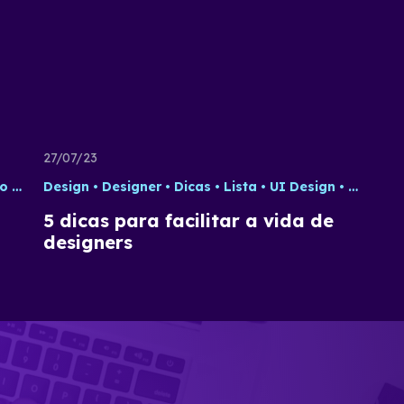
27/07/23
ho
Tecnologia
Design
Designer
UI Design
Dicas
UX Design
Lista
UI Design
UI Desi
5 dicas para facilitar a vida de
designers