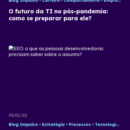
Blog Impulso
Carreira
Comportamento
Empreendedorismo
O futuro da TI no pós-pandemia:
como se preparar para ele?
05/01/22
Blog Impulso
Estratégia
Processos
Tecnologia
Up