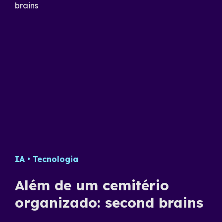
Data Science
IA
Tecnologia
Desenvolvimento
Estratégia
Gestã
Co
e
Além de um cemitério
C
organizado: second brains
c
e
s