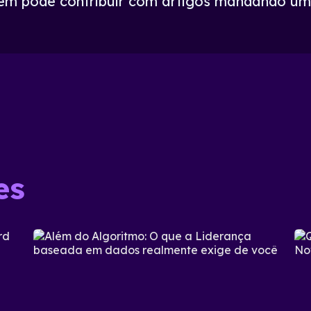
ém pode contribuir com artigos mandando um
es