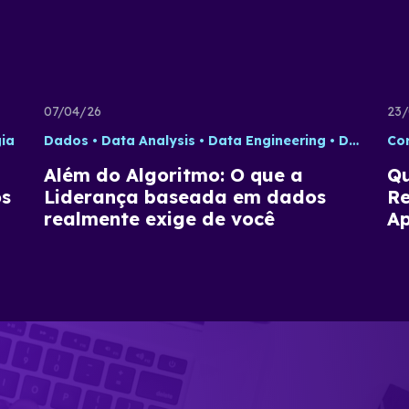
07/04/26
23/
ia
Dados
Data Analysis
Data Engineering
Data Science
Co
Além do Algoritmo: O que a
Qu
os
Liderança baseada em dados
Re
realmente exige de você
Ap