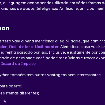
nto, a linguagem acaba sendo utilizada em várias formas d
 análises de dados, Inteligência Artificial e, principalme
hon
certeza vale a pena mencionar a legibilidade, que camin
der, fácil de ler e fácil manter
. Além disso, caso você 
á tenha passado por isso. Inclusive, é justamente por co
ade de devs onde você pode tirar dúvidas e trocar experi
o
Discord da Impulso
.
Python também tem outras vantagens bem interessantes:
onte aberta;
s sistemas diferentes;
ins;