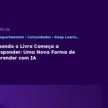
03/26
mportamento
Desenvolvimento
Curiosidades
Estratégia
Deep Learning
Gestão
Gestão de Tim
Dicas
Estra
ando o Livro Começa a
sponder: Uma Nova Forma de
render com IA