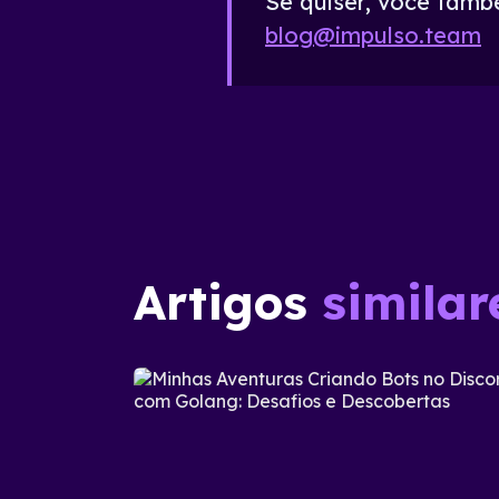
Se quiser, você tamb
blog@impulso.team
Artigos
similar