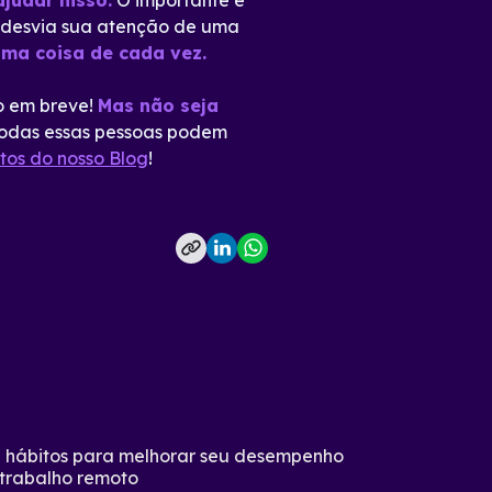
judar nisso.
O importante é
ê desvia sua atenção de uma
uma coisa de cada vez.
o em breve!
Mas não seja
todas essas pessoas podem
xtos do nosso Blog
!