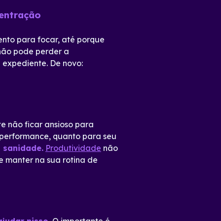
centração
nto para focar, até porque
 não pode perder a
u expediente. De novo:
te não ficar ansioso para
 performance, quanto para seu
a sanidade
.
Produtividade
não
 manter na sua rotina de