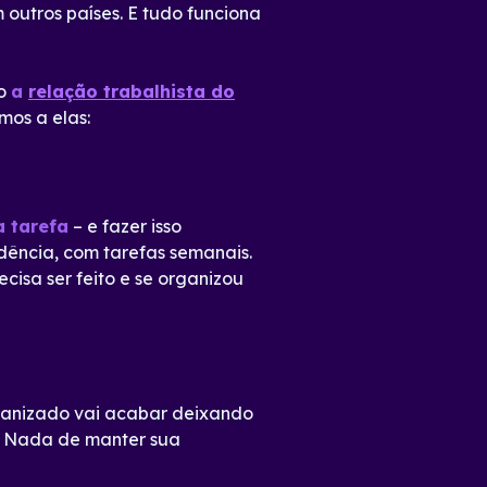
outros países. E tudo funciona
mo
a
relação trabalhista do
mos a elas:
a tarefa
– e fazer isso
dência, com tarefas semanais.
cisa ser feito e se organizou
ganizado vai acabar deixando
al. Nada de manter sua