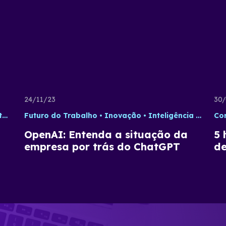
24/11/23
30/
o
Gestão de Times
Futuro do Trabalho
Inovação
Inteligência Artificial
Co
OpenAI: Entenda a situação da
5 
empresa por trás do ChatGPT
de