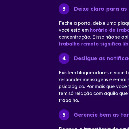
Deixe claro para as
3
Feche a porta, deixe uma plaq
você está em
horário de trab
concentração. E isso não se ap
trabalho remoto significa l
Desligue as notific
4
Existem bloqueadores e você ta
responder mensagens e e-mails
psicológico. Por mais que você
tem só relação com aquilo qu
trabalho.
Gerencie bem as ta
5