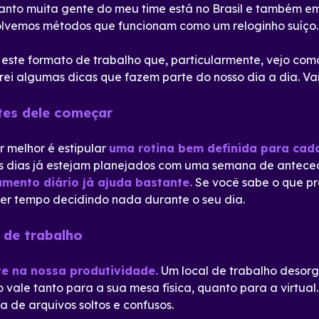
nto muita gente do meu time está no Brasil e também em 
olvemos métodos que funcionam como um reloginho suíço.
 este formato de trabalho que, particularmente, vejo co
arei algumas dicas que fazem parte do nosso dia a dia. Va
tes dele começar
r melhor é estipular
uma rotina bem definida para cad
us dias já estejam planejados com uma semana de antece
mento diário já ajuda bastante.
Se você sabe o que pre
rder tempo decidindo nada durante o seu dia.
 de trabalho
te na nossa produtividade.
Um local de trabalho desor
so vale tanto para a sua mesa física, quanto para a virtu
de arquivos soltos e confusos.