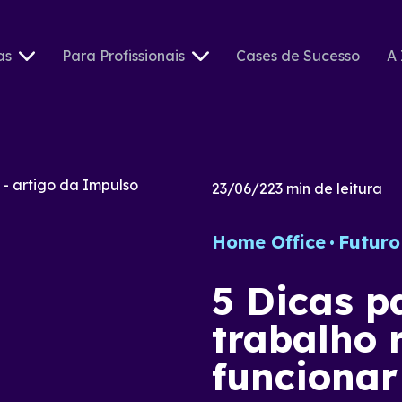
as
Para Profissionais
Cases de Sucesso
A 
23/06/22
3
min de leitura
Home Office
Futuro
5 Dicas p
trabalho 
funcionar