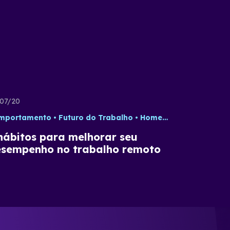
07/20
mportamento
Tecnologia
Futuro do Trabalho
Home Office
Trabalh
hábitos para melhorar seu
sempenho no trabalho remoto