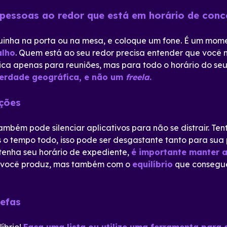
 pessoas ao redor que está em horário de con
uinha na porta ou na mesa, e coloque um fone. É um mome
alho
. Quem está ao seu redor precisa entender que você
lica apenas para reuniões, mas para todo o horário do se
iberdade geográfica, e não um
freela
.
ações
mbém pode silenciar aplicativos para não se distrair. Ten
 o tempo todo, isso pode ser desgastante tanto para sua
 tenha seu horário de expediente,
é importante manter 
e você produz, mas também com o
equilíbrio
que consegue
refas