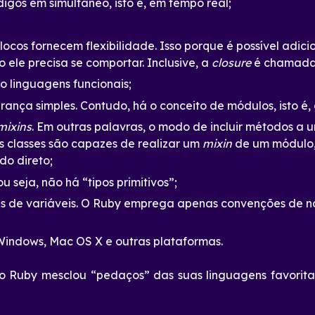
gos em simultâneo, isto é, em tempo real;
blocos fornecem flexibilidade. Isso porque é possível adic
ele precisa se comportar. Inclusive, a
closure
é chamada 
o linguagens funcionais;
ança simples. Contudo, há o conceito de módulos, isto é,
mixins
. Em outras palavras, o modo de incluir métodos a
as classes são capazes de realizar um
mixin
de um módulo,
o direto;
ou seja, não há “tipos primitivos”;
s de variáveis. O Ruby emprega apenas convenções de no
 Windows, Mac OS X e outras plataformas.
o Ruby mesclou “pedaços” das suas linguagens favoritas,