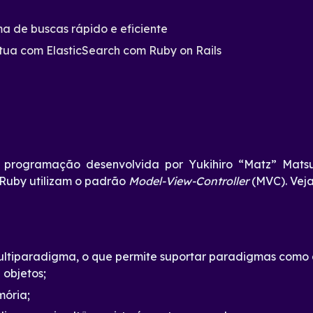
h
a de buscas rápido e eficiente
tua com ElasticSearch com Ruby on Rails
programação desenvolvida por Yukihiro “Matz” Matsu
Ruby utilizam o padrão
Model-View-Controller
(MVC). Veja
ltiparadigma, o que permite suportar paradigmas como a r
 objetos;
ória;