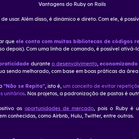
de usar. Além disso, é dinâmico e direto. Com ele, é poss
ar que
ele conta com muitas bibliotecas de códigos r
so depois). Com uma linha de comando, é possível ativá-l
praticidade
durante
o desenvolvimento
,
economizando
nua sendo melhorado, com base em boas práticas da área
 o
“Não se Repita”
, isto é,
um conceito de evitar repetiçõ
s unitários
. Nos projetos, a padronização de pastas é out
itivo as
oportunidades de mercado
, pois o Ruby é u
m conhecidas, como Airbnb, Hulu, Twitter, entre outras.