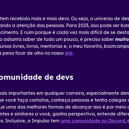
tem recebido mais e mais devs. Ou seja, o universo de 
do a atenção das pessoas. Para 2023, isso pode ser bom
imento. E ruim porque é cada vez mais difícil de se destac
ão adianta saber de tudo um pouco, é preciso saber
muit
ursos livres, livros, mentorias e, o meu favorito, bootcamp
a pena ficar de olho no nosso
site
.
omunidade de devs
ais importantes em qualquer carreira, especialmente den
que você faça contatos, conheça pessoas e tenha colega
que uma das melhores formas de alcançar isso é por mei
ntes e similares a você, ganha perspectiva, entende difer
o. Inclusive, a Impulso tem
uma comunidade no Discord
,