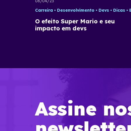
06/04/23
Carreira
Desenvolvimento
Devs
Dicas
Empreended
O efeito Super Mario e seu
impacto em devs
Assine no
newslette