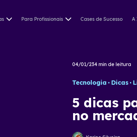
as
Para Profissionais
Cases de Sucesso
A 
04/01/23
4
min de leitura
Tecnologia
Dicas
L
5 dicas p
no merca