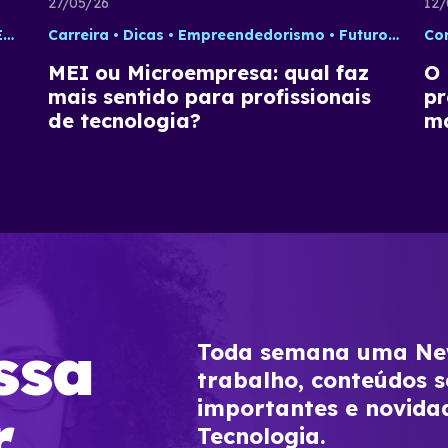
27/05/26
12/
orismo
Carreira
Dicas
Empreendedorismo
Futuro do Trabalho
Co
MEI ou Microempresa: qual faz
O 
mais sentido para profissionais
pr
de tecnologia?
ma
ssa
Toda semana uma New
trabalho, conteúdos s
importantes e novida
r
Tecnologia.