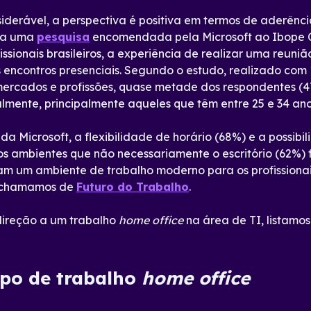
siderável, a perspectiva é positiva em termos de aderên
ica uma
pesquisa
encomendada pela Microsoft ao Ibope C
issionais brasileiros, a experiência de realizar uma reun
encontros presenciais. Segundo o estudo, realizado com 1
, mercados e profissões, quase metade dos respondentes (
mente, principalmente aqueles que têm entre 25 e 34 ano
a Microsoft, a flexibilidade de horário (68%) e a possibi
ros ambientes que não necessariamente o escritório (62%) 
m um ambiente de trabalho moderno para os profissionais
e chamamos de
Futuro do Trabalho
.
 direção a um trabalho
home office
na área de TI, listamos 
mpo de trabalho
home office