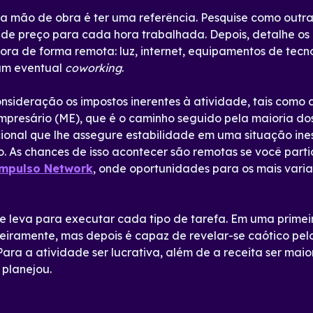
r a mão de obra é ter uma referência. Pesquise como outr
 de preço para cada hora trabalhada. Depois, detalhe os c
a de forma remota: luz, internet, equipamentos de tecno
 um eventual
coworking
.
nsideração os impostos inerentes à atividade, tais como
presário (ME), que é o caminho seguido pela maioria do
onal que lhe assegure estabilidade em uma situação in
tro. As chances de isso acontecer são remotas se você par
mpulso Network
, onde oportunidades para os mais vari
ue leva para executar cada tipo de tarefa. Em uma primei
ceiramente, mas depois é capaz de revelar-se caótico pe
Para a atividade ser lucrativa, além de a receita ser mai
 planejou.