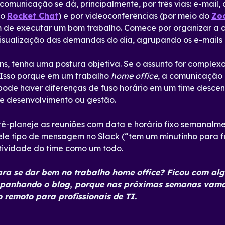
comunicação se dá, principalmente, por três vias: e-mail,
 o
Rocket Chat
) e por videoconferências (por meio do
Zo
 de executar um bom trabalho. Comece por organizar a c
 a visualização das demandas do dia, agrupando os e-mails
ns, tenha uma postura objetiva. Se o assunto for compl
. Isso porque em um trabalho
home office
, a comunicação
, pode haver diferenças de fuso horário em um time descen
de desenvolvimento ou gestão.
pré-planeje as reuniões com data e horário fixo semanalme
ele tipo de mensagem no Slack (“tem um minutinho para f
utividade do time como um todo.
ara se dar bem no trabalho home office? Ficou com al
mpanhando o blog, porque nas próximas semanas vamo
o remoto para profissionais de TI.